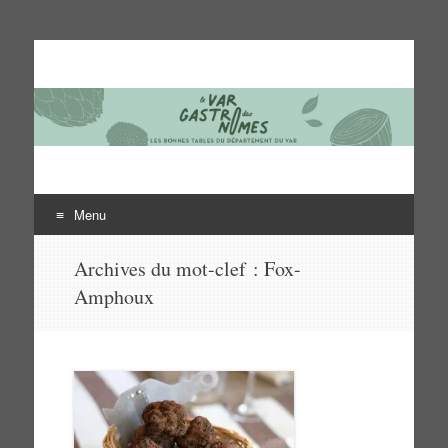
Le Var des gastronomes
Les bonnes tables du département du Var
Menu
Aller
Archives du mot-clef :
Fox-
au
Amphoux
contenu