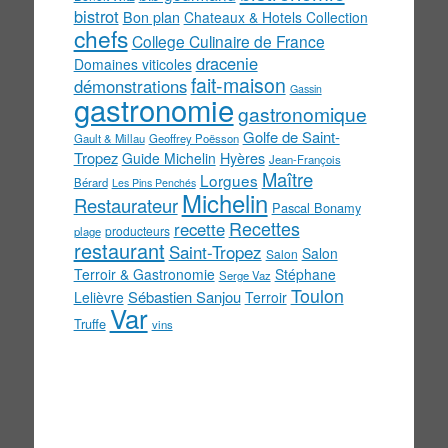
bistrot
Bon plan
Chateaux & Hotels Collection
chefs
College Culinaire de France
dracenie
Domaines viticoles
fait-maison
démonstrations
Gassin
gastronomie
gastronomique
Golfe de Saint-
Gault & Millau
Geoffrey Poësson
Tropez
Guide Michelin
Hyères
Jean-François
Maître
Lorgues
Bérard
Les Pins Penchés
Michelin
Restaurateur
Pascal Bonamy
Recettes
recette
producteurs
plage
restaurant
Saint-Tropez
Salon
Salon
Terroir & Gastronomie
Stéphane
Serge Vaz
Toulon
Sébastien Sanjou
Lelièvre
Terroir
Var
Truffe
vins