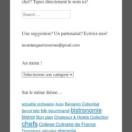
chef? Tapez directement le nom ici!
Search
Une suggestion? Un partenariat? Ecrivez-moi!
levardesgastronomes@gmail.com
Au menu !
Au
menu
!
Sur le même thème…
actualité profession
Benjamin Collombat
Aups
bistronomie
bib gourmand
Benoit Witz
bistrot
Bon plan
Chateaux & Hotels Collection
chefs
College Culinaire de France
dracenie
Domaines viticoles