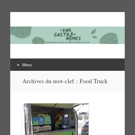
Le Var des gastronomes
Les bonnes tables du département du Var
Menu
Aller
Archives du mot-clef :
Food Truck
au
contenu