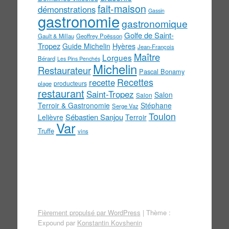
fait-maison
démonstrations
Gassin
gastronomie
gastronomique
Golfe de Saint-
Gault & Millau
Geoffrey Poësson
Tropez
Guide Michelin
Hyères
Jean-François
Maître
Lorgues
Bérard
Les Pins Penchés
Michelin
Restaurateur
Pascal Bonamy
Recettes
recette
producteurs
plage
restaurant
Saint-Tropez
Salon
Salon
Terroir & Gastronomie
Stéphane
Serge Vaz
Toulon
Sébastien Sanjou
Lelièvre
Terroir
Var
Truffe
vins
Fièrement propulsé par WordPress
|
Thème :
Expound par
Konstantin Kovshenin