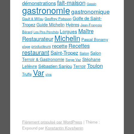
fait-maison
démonstrations
Gassin
gastronomie
gastronomique
Golfe de Saint-
Gault & Millau
Geoffrey Poësson
Tropez
Guide Michelin
Hyères
Jean-François
Maître
Lorgues
Bérard
Les Pins Penchés
Michelin
Restaurateur
Pascal Bonamy
Recettes
recette
producteurs
plage
restaurant
Saint-Tropez
Salon
Salon
Terroir & Gastronomie
Stéphane
Serge Vaz
Toulon
Sébastien Sanjou
Lelièvre
Terroir
Var
Truffe
vins
Fièrement propulsé par WordPress
|
Thème :
Expound par
Konstantin Kovshenin