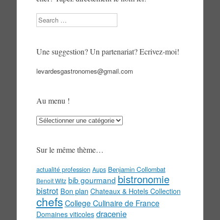
Search
Une suggestion? Un partenariat? Ecrivez-moi!
levardesgastronomes@gmail.com
Au menu !
Au
menu
!
Sur le même thème…
actualité profession
Benjamin Collombat
Aups
bistronomie
bib gourmand
Benoit Witz
bistrot
Bon plan
Chateaux & Hotels Collection
chefs
College Culinaire de France
dracenie
Domaines viticoles