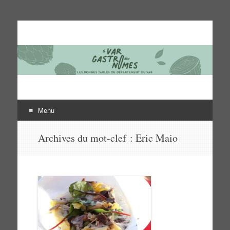
Le Var des gastronomes
Les bonnes tables du département du Var
Menu
Aller
Archives du mot-clef :
Eric Maio
au
contenu