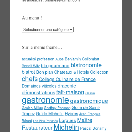
Au menu !
Au
menu
!
Sur le même thème…
actualité profession
Benjamin Collombat
Aups
bistronomie
bib gourmand
Benoit Witz
bistrot
Bon plan
Chateaux & Hotels Collection
chefs
College Culinaire de France
dracenie
Domaines viticoles
fait-maison
démonstrations
Gassin
gastronomie
gastronomique
Golfe de Saint-
Gault & Millau
Geoffrey Poësson
Tropez
Guide Michelin
Hyères
Jean-François
Maître
Lorgues
Bérard
Les Pins Penchés
Michelin
Restaurateur
Pascal Bonamy