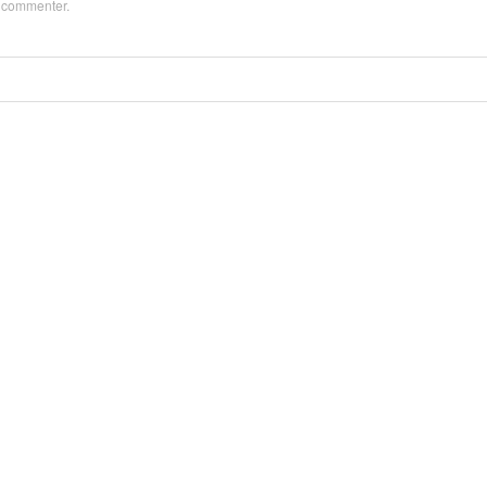
z
commenter
.