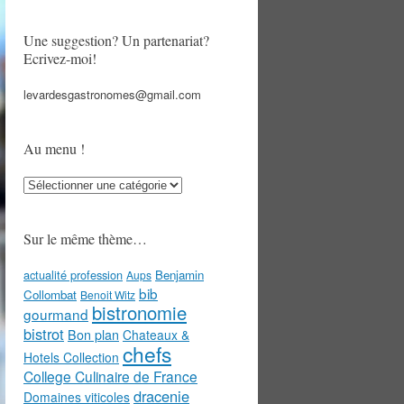
Une suggestion? Un partenariat?
Ecrivez-moi!
levardesgastronomes@gmail.com
Au menu !
Au
menu
!
Sur le même thème…
actualité profession
Benjamin
Aups
bib
Collombat
Benoit Witz
bistronomie
gourmand
bistrot
Bon plan
Chateaux &
chefs
Hotels Collection
College Culinaire de France
dracenie
Domaines viticoles