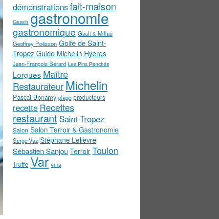
fait-maison
démonstrations
gastronomie
Gassin
gastronomique
Gault & Millau
Golfe de Saint-
Geoffrey Poësson
Tropez
Guide Michelin
Hyères
Jean-François Bérard
Les Pins Penchés
Maître
Lorgues
Michelin
Restaurateur
Pascal Bonamy
producteurs
plage
Recettes
recette
restaurant
Saint-Tropez
Salon Terroir & Gastronomie
Salon
Stéphane Lelièvre
Serge Vaz
Toulon
Sébastien Sanjou
Terroir
Var
Truffe
vins