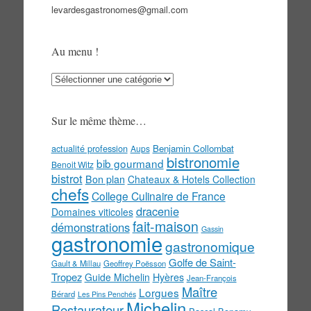
levardesgastronomes@gmail.com
Au menu !
Au
menu
!
Sur le même thème…
actualité profession
Benjamin Collombat
Aups
bistronomie
bib gourmand
Benoit Witz
bistrot
Bon plan
Chateaux & Hotels Collection
chefs
College Culinaire de France
dracenie
Domaines viticoles
fait-maison
démonstrations
Gassin
gastronomie
gastronomique
Golfe de Saint-
Gault & Millau
Geoffrey Poësson
Tropez
Guide Michelin
Hyères
Jean-François
Maître
Lorgues
Bérard
Les Pins Penchés
Michelin
Restaurateur