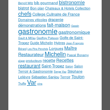
bistronomie
bib gourmand
Benoit Witz
bistrot
Bon plan
Chateaux & Hotels Collection
chefs
College Culinaire de France
dracenie
Domaines viticoles
fait-maison
démonstrations
Gassin
gastronomie
gastronomique
Golfe de Saint-
Gault & Millau
Geoffrey Poësson
Tropez
Guide Michelin
Hyères
Jean-François
Maître
Lorgues
Bérard
Les Pins Penchés
Michelin
Restaurateur
Pascal Bonamy
Recettes
recette
producteurs
plage
restaurant
Saint-Tropez
Salon
Salon
Terroir & Gastronomie
Stéphane
Serge Vaz
Toulon
Sébastien Sanjou
Lelièvre
Terroir
Var
Truffe
vins