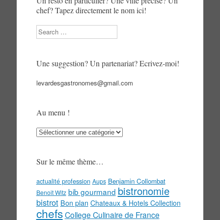
Un resto en particulier? Une ville précise? Un
chef? Tapez directement le nom ici!
Search
Une suggestion? Un partenariat? Ecrivez-moi!
levardesgastronomes@gmail.com
Au menu !
Au
menu
!
Sur le même thème…
actualité profession
Benjamin Collombat
Aups
bistronomie
bib gourmand
Benoit Witz
bistrot
Bon plan
Chateaux & Hotels Collection
chefs
College Culinaire de France