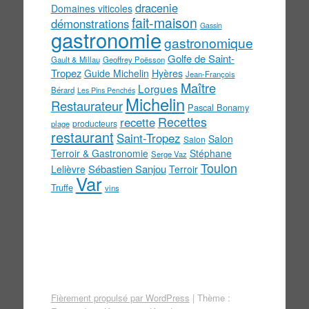
dracenie
Domaines viticoles
fait-maison
démonstrations
Gassin
gastronomie
gastronomique
Golfe de Saint-
Gault & Millau
Geoffrey Poësson
Tropez
Guide Michelin
Hyères
Jean-François
Maître
Lorgues
Bérard
Les Pins Penchés
Michelin
Restaurateur
Pascal Bonamy
Recettes
recette
producteurs
plage
restaurant
Saint-Tropez
Salon
Salon
Terroir & Gastronomie
Stéphane
Serge Vaz
Toulon
Sébastien Sanjou
Lelièvre
Terroir
Var
Truffe
vins
Fièrement propulsé par WordPress
|
Thème :