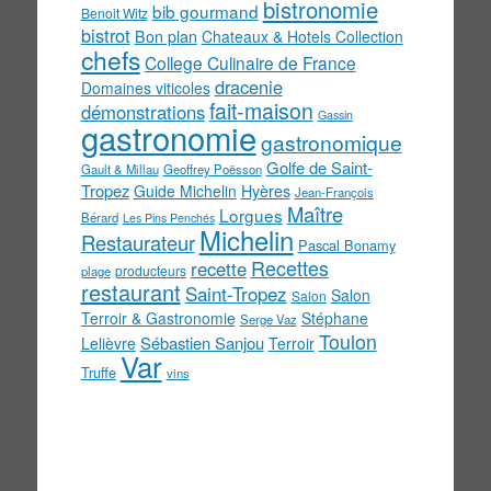
bistronomie
bib gourmand
Benoit Witz
bistrot
Bon plan
Chateaux & Hotels Collection
chefs
College Culinaire de France
dracenie
Domaines viticoles
fait-maison
démonstrations
Gassin
gastronomie
gastronomique
Golfe de Saint-
Gault & Millau
Geoffrey Poësson
Tropez
Guide Michelin
Hyères
Jean-François
Maître
Lorgues
Bérard
Les Pins Penchés
Michelin
Restaurateur
Pascal Bonamy
Recettes
recette
producteurs
plage
restaurant
Saint-Tropez
Salon
Salon
Terroir & Gastronomie
Stéphane
Serge Vaz
Toulon
Sébastien Sanjou
Lelièvre
Terroir
Var
Truffe
vins