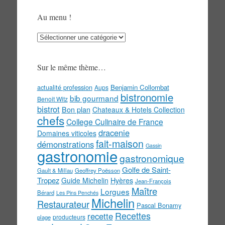
Au menu !
Au
menu
!
Sur le même thème…
actualité profession
Benjamin Collombat
Aups
bistronomie
bib gourmand
Benoit Witz
bistrot
Bon plan
Chateaux & Hotels Collection
chefs
College Culinaire de France
dracenie
Domaines viticoles
fait-maison
démonstrations
Gassin
gastronomie
gastronomique
Golfe de Saint-
Gault & Millau
Geoffrey Poësson
Tropez
Guide Michelin
Hyères
Jean-François
Maître
Lorgues
Bérard
Les Pins Penchés
Michelin
Restaurateur
Pascal Bonamy
Recettes
recette
producteurs
plage