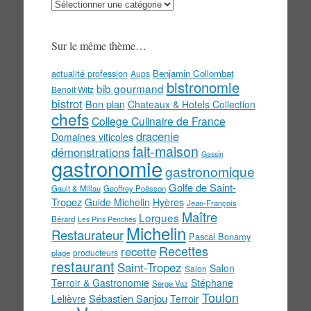
Au
menu
!
Sur le même thème…
actualité profession
Benjamin Collombat
Aups
bistronomie
bib gourmand
Benoit Witz
bistrot
Bon plan
Chateaux & Hotels Collection
chefs
College Culinaire de France
dracenie
Domaines viticoles
fait-maison
démonstrations
Gassin
gastronomie
gastronomique
Golfe de Saint-
Gault & Millau
Geoffrey Poësson
Tropez
Guide Michelin
Hyères
Jean-François
Maître
Lorgues
Bérard
Les Pins Penchés
Michelin
Restaurateur
Pascal Bonamy
Recettes
recette
producteurs
plage
restaurant
Saint-Tropez
Salon
Salon
Terroir & Gastronomie
Stéphane
Serge Vaz
Toulon
Sébastien Sanjou
Lelièvre
Terroir