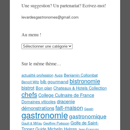
Une suggestion? Un partenariat? Ecrivez-moi!
levardesgastronomes@gmail.com
Au menu !
Au
menu
!
Sur le même thème…
actualité profession
Benjamin Collombat
Aups
bistronomie
bib gourmand
Benoit Witz
bistrot
Bon plan
Chateaux & Hotels Collection
chefs
College Culinaire de France
dracenie
Domaines viticoles
fait-maison
démonstrations
Gassin
gastronomie
gastronomique
Golfe de Saint-
Gault & Millau
Geoffrey Poësson
Tropez
Guide Michelin
Hyères
Jean-François