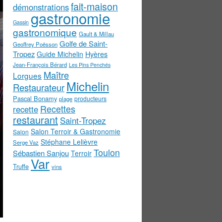
fait-maison
démonstrations
gastronomie
Gassin
gastronomique
Gault & Millau
Golfe de Saint-
Geoffrey Poësson
Tropez
Guide Michelin
Hyères
Jean-François Bérard
Les Pins Penchés
Maître
Lorgues
Michelin
Restaurateur
Pascal Bonamy
producteurs
plage
Recettes
recette
restaurant
Saint-Tropez
Salon Terroir & Gastronomie
Salon
Stéphane Lelièvre
Serge Vaz
Toulon
Sébastien Sanjou
Terroir
Var
Truffe
vins