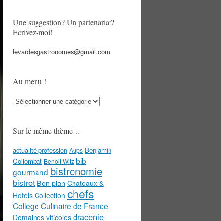
Une suggestion? Un partenariat?
Ecrivez-moi!
levardesgastronomes@gmail.com
Au menu !
Au
menu
!
Sur le même thème…
actualité profession
Benjamin
Aups
bib
Collombat
Benoit Witz
bistronomie
gourmand
bistrot
Bon plan
Chateaux &
chefs
Hotels Collection
College Culinaire de France
dracenie
Domaines viticoles