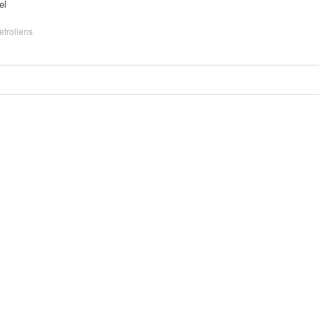
el
retroliens