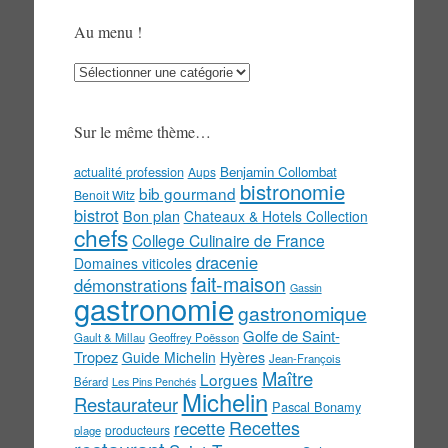
Au menu !
Au
menu
!
Sur le même thème…
actualité profession
Benjamin Collombat
Aups
bistronomie
bib gourmand
Benoit Witz
bistrot
Bon plan
Chateaux & Hotels Collection
chefs
College Culinaire de France
dracenie
Domaines viticoles
fait-maison
démonstrations
Gassin
gastronomie
gastronomique
Golfe de Saint-
Gault & Millau
Geoffrey Poësson
Tropez
Guide Michelin
Hyères
Jean-François
Maître
Lorgues
Bérard
Les Pins Penchés
Michelin
Restaurateur
Pascal Bonamy
Recettes
recette
producteurs
plage