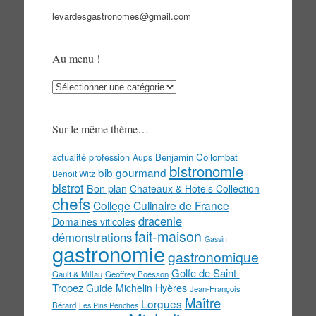
levardesgastronomes@gmail.com
Au menu !
Au
menu
!
Sur le même thème…
actualité profession
Benjamin Collombat
Aups
bistronomie
bib gourmand
Benoit Witz
bistrot
Bon plan
Chateaux & Hotels Collection
chefs
College Culinaire de France
dracenie
Domaines viticoles
fait-maison
démonstrations
Gassin
gastronomie
gastronomique
Golfe de Saint-
Gault & Millau
Geoffrey Poësson
Tropez
Guide Michelin
Hyères
Jean-François
Maître
Lorgues
Bérard
Les Pins Penchés