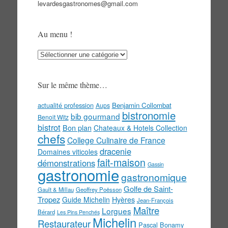
levardesgastronomes@gmail.com
Au menu !
Au
menu
!
Sur le même thème…
actualité profession
Benjamin Collombat
Aups
bistronomie
bib gourmand
Benoit Witz
bistrot
Bon plan
Chateaux & Hotels Collection
chefs
College Culinaire de France
dracenie
Domaines viticoles
fait-maison
démonstrations
Gassin
gastronomie
gastronomique
Golfe de Saint-
Gault & Millau
Geoffrey Poësson
Tropez
Guide Michelin
Hyères
Jean-François
Maître
Lorgues
Bérard
Les Pins Penchés
Michelin
Restaurateur
Pascal Bonamy