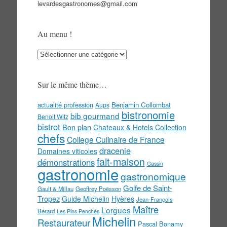
levardesgastronomes@gmail.com
Au menu !
Au
menu
!
Sur le même thème…
actualité profession
Benjamin Collombat
Aups
bistronomie
bib gourmand
Benoit Witz
bistrot
Bon plan
Chateaux & Hotels Collection
chefs
College Culinaire de France
dracenie
Domaines viticoles
fait-maison
démonstrations
Gassin
gastronomie
gastronomique
Golfe de Saint-
Gault & Millau
Geoffrey Poësson
Tropez
Guide Michelin
Hyères
Jean-François
Maître
Lorgues
Bérard
Les Pins Penchés
Michelin
Restaurateur
Pascal Bonamy