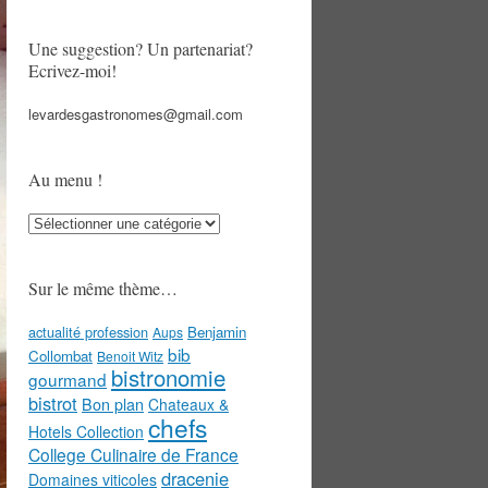
Une suggestion? Un partenariat?
Ecrivez-moi!
levardesgastronomes@gmail.com
Au menu !
Au
menu
!
Sur le même thème…
actualité profession
Benjamin
Aups
bib
Collombat
Benoit Witz
bistronomie
gourmand
bistrot
Bon plan
Chateaux &
chefs
Hotels Collection
College Culinaire de France
dracenie
Domaines viticoles