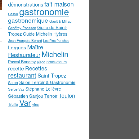
fait-maison
démonstrations
gastronomie
Gassin
gastronomique
Gault & Millau
Golfe de Saint-
Geoffrey Poësson
Tropez
Guide Michelin
Hyères
Jean-François Bérard
Les Pins Penchés
Maître
Lorgues
Michelin
Restaurateur
Pascal Bonamy
producteurs
plage
Recettes
recette
restaurant
Saint-Tropez
Salon Terroir & Gastronomie
Salon
Stéphane Lelièvre
Serge Vaz
Toulon
Sébastien Sanjou
Terroir
Var
Truffe
vins