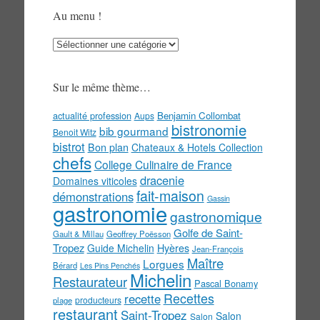
Au menu !
Au
menu
!
Sur le même thème…
actualité profession
Benjamin Collombat
Aups
bistronomie
bib gourmand
Benoit Witz
bistrot
Bon plan
Chateaux & Hotels Collection
chefs
College Culinaire de France
dracenie
Domaines viticoles
fait-maison
démonstrations
Gassin
gastronomie
gastronomique
Golfe de Saint-
Gault & Millau
Geoffrey Poësson
Tropez
Guide Michelin
Hyères
Jean-François
Maître
Lorgues
Bérard
Les Pins Penchés
Michelin
Restaurateur
Pascal Bonamy
Recettes
recette
producteurs
plage
restaurant
Saint-Tropez
Salon
Salon