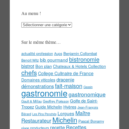
Au menu !
Au
menu
!
Sur le même thème…
actualité profession
Benjamin Collombat
Aups
bistronomie
bib gourmand
Benoit Witz
bistrot
Bon plan
Chateaux & Hotels Collection
chefs
College Culinaire de France
dracenie
Domaines viticoles
fait-maison
démonstrations
Gassin
gastronomie
gastronomique
Golfe de Saint-
Gault & Millau
Geoffrey Poësson
Tropez
Guide Michelin
Hyères
Jean-François
Maître
Lorgues
Bérard
Les Pins Penchés
Michelin
Restaurateur
Pascal Bonamy
Recettes
recette
producteurs
plage