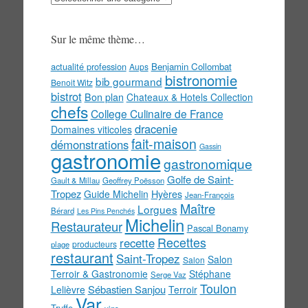
menu
!
Sur le même thème…
actualité profession
Benjamin Collombat
Aups
bistronomie
bib gourmand
Benoit Witz
bistrot
Bon plan
Chateaux & Hotels Collection
chefs
College Culinaire de France
dracenie
Domaines viticoles
fait-maison
démonstrations
Gassin
gastronomie
gastronomique
Golfe de Saint-
Gault & Millau
Geoffrey Poësson
Tropez
Guide Michelin
Hyères
Jean-François
Maître
Lorgues
Bérard
Les Pins Penchés
Michelin
Restaurateur
Pascal Bonamy
Recettes
recette
producteurs
plage
restaurant
Saint-Tropez
Salon
Salon
Terroir & Gastronomie
Stéphane
Serge Vaz
Toulon
Sébastien Sanjou
Lelièvre
Terroir
Var
Truffe
vins