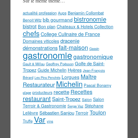
Sur le même thème…
actualité profession
Benjamin Collombat
Aups
bistronomie
bib gourmand
Benoit Witz
bistrot
Bon plan
Chateaux & Hotels Collection
chefs
College Culinaire de France
dracenie
Domaines viticoles
fait-maison
démonstrations
Gassin
gastronomie
gastronomique
Golfe de Saint-
Gault & Millau
Geoffrey Poësson
Tropez
Guide Michelin
Hyères
Jean-François
Maître
Lorgues
Bérard
Les Pins Penchés
Michelin
Restaurateur
Pascal Bonamy
Recettes
recette
producteurs
plage
restaurant
Saint-Tropez
Salon
Salon
Terroir & Gastronomie
Stéphane
Serge Vaz
Toulon
Sébastien Sanjou
Lelièvre
Terroir
Var
Truffe
vins