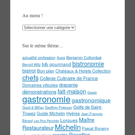
Au menu !
Au
menu
!
Sur le même thème…
actualité profession
Benjamin Collombat
Aups
bistronomie
bib gourmand
Benoit Witz
bistrot
Bon plan
Chateaux & Hotels Collection
chefs
College Culinaire de France
dracenie
Domaines viticoles
fait-maison
démonstrations
Gassin
gastronomie
gastronomique
Golfe de Saint-
Gault & Millau
Geoffrey Poësson
Tropez
Guide Michelin
Hyères
Jean-François
Maître
Lorgues
Bérard
Les Pins Penchés
Michelin
Restaurateur
Pascal Bonamy
Recettes
recette