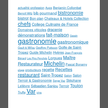
actualité profession
Benjamin Collombat
Aups
bistronomie
bib gourmand
Benoit Witz
bistrot
Bon plan
Chateaux & Hotels Collection
chefs
College Culinaire de France
dracenie
Domaines viticoles
fait-maison
démonstrations
Gassin
gastronomie
gastronomique
Golfe de Saint-
Gault & Millau
Geoffrey Poësson
Tropez
Guide Michelin
Hyères
Jean-François
Maître
Lorgues
Bérard
Les Pins Penchés
Michelin
Restaurateur
Pascal Bonamy
Recettes
recette
producteurs
plage
restaurant
Saint-Tropez
Salon
Salon
Terroir & Gastronomie
Stéphane
Serge Vaz
Toulon
Sébastien Sanjou
Lelièvre
Terroir
Var
Truffe
vins