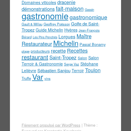
dracenie
Domaines viticoles
fait-maison
démonstrations
Gassin
gastronomie
gastronomique
Golfe de Saint-
Gault & Millau
Geoffrey Poësson
Tropez
Guide Michelin
Hyères
Jean-François
Maître
Lorgues
Bérard
Les Pins Penchés
Michelin
Restaurateur
Pascal Bonamy
Recettes
recette
producteurs
plage
restaurant
Saint-Tropez
Salon
Salon
Terroir & Gastronomie
Stéphane
Serge Vaz
Toulon
Sébastien Sanjou
Lelièvre
Terroir
Var
Truffe
vins
Fièrement propulsé par WordPress
|
Thème :
Expound par
Konstantin Kovshenin