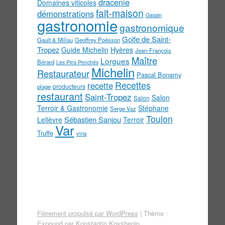
dracenie
Domaines viticoles
fait-maison
démonstrations
Gassin
gastronomie
gastronomique
Golfe de Saint-
Gault & Millau
Geoffrey Poësson
Tropez
Guide Michelin
Hyères
Jean-François
Maître
Lorgues
Bérard
Les Pins Penchés
Michelin
Restaurateur
Pascal Bonamy
Recettes
recette
producteurs
plage
restaurant
Saint-Tropez
Salon
Salon
Terroir & Gastronomie
Stéphane
Serge Vaz
Toulon
Sébastien Sanjou
Lelièvre
Terroir
Var
Truffe
vins
Fièrement propulsé par WordPress
|
Thème :
Expound par
Konstantin Kovshenin