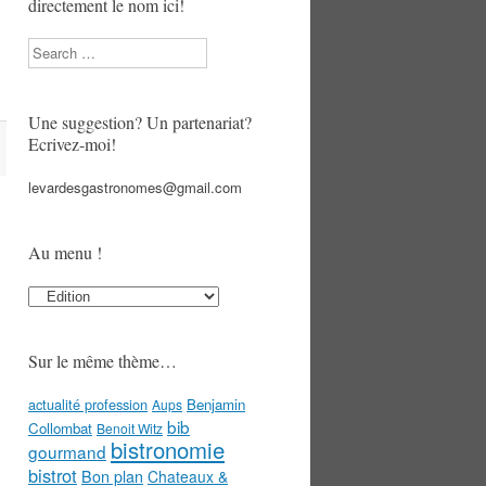
directement le nom ici!
Search
Une suggestion? Un partenariat?
Ecrivez-moi!
levardesgastronomes@gmail.com
Au menu !
Au
menu
!
Sur le même thème…
actualité profession
Benjamin
Aups
bib
Collombat
Benoit Witz
bistronomie
gourmand
bistrot
Bon plan
Chateaux &