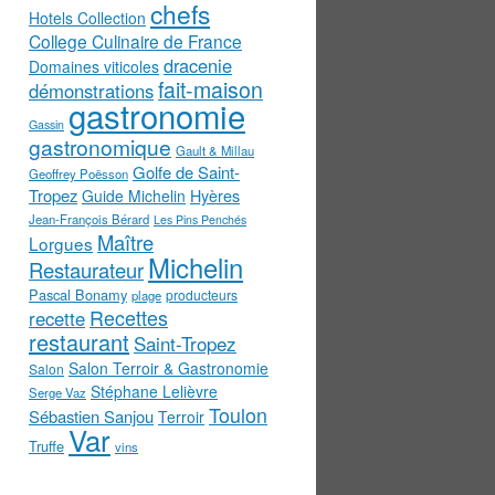
chefs
Hotels Collection
College Culinaire de France
dracenie
Domaines viticoles
fait-maison
démonstrations
gastronomie
Gassin
gastronomique
Gault & Millau
Golfe de Saint-
Geoffrey Poësson
Tropez
Guide Michelin
Hyères
Jean-François Bérard
Les Pins Penchés
Maître
Lorgues
Michelin
Restaurateur
Pascal Bonamy
producteurs
plage
Recettes
recette
restaurant
Saint-Tropez
Salon Terroir & Gastronomie
Salon
Stéphane Lelièvre
Serge Vaz
Toulon
Sébastien Sanjou
Terroir
Var
Truffe
vins