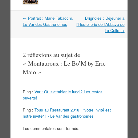
Navigation
←
Portrait : Marie Tabacchi,
Brignoles : Déjeuner à
dans
Le Var des Gastronomes
l’Hostellerie de l’Abbaye de
les
La Celle
→
articles
2 réflexions au sujet de
«
Montauroux : Le Bo’M by Eric
Maio
»
Ping :
Var : Où s'attabler le lundi? Les restos
ouverts!
Ping :
Tous au Restaurant 2018 : "votre invité est
notre invité" ! - Le Var des gastronomes
Les commentaires sont fermés.