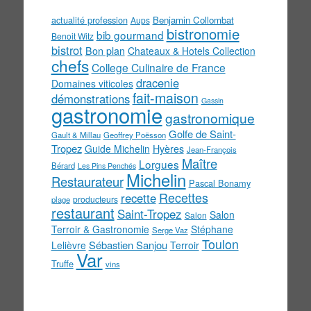
actualité profession
Benjamin Collombat
Aups
bistronomie
bib gourmand
Benoit Witz
bistrot
Bon plan
Chateaux & Hotels Collection
chefs
College Culinaire de France
dracenie
Domaines viticoles
fait-maison
démonstrations
Gassin
gastronomie
gastronomique
Golfe de Saint-
Gault & Millau
Geoffrey Poësson
Tropez
Guide Michelin
Hyères
Jean-François
Maître
Lorgues
Bérard
Les Pins Penchés
Michelin
Restaurateur
Pascal Bonamy
Recettes
recette
producteurs
plage
restaurant
Saint-Tropez
Salon
Salon
Terroir & Gastronomie
Stéphane
Serge Vaz
Toulon
Sébastien Sanjou
Lelièvre
Terroir
Var
Truffe
vins