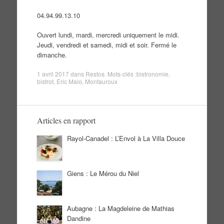
04.94.99.13.10
Ouvert lundi, mardi, mercredi uniquement le midi.
Jeudi, vendredi et samedi, midi et soir. Fermé le
dimanche.
1 avril 2017
dans
Restos
. Mots-clés :
bistronomie
,
bistrot
,
Eric Maio
,
Montauroux
Articles en rapport
Rayol-Canadel : L’Envol à La Villa Douce
Giens : Le Mérou du Niel
Aubagne : La Magdeleine de Mathias
Dandine