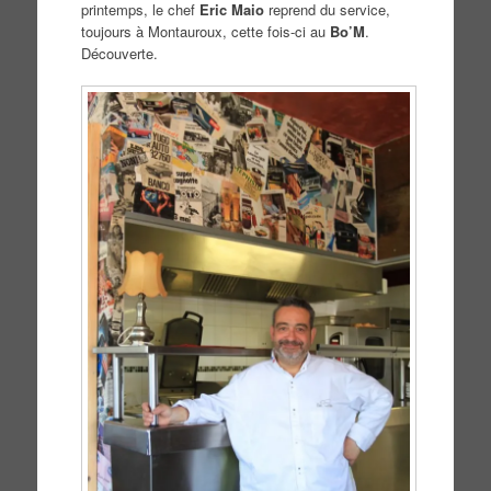
printemps, le chef
Eric Maio
reprend du service,
toujours à Montauroux, cette fois-ci au
Bo’M
.
Découverte.