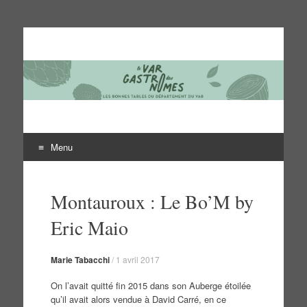
Le Var des gastronomes
Les bonnes tables du département du Var
Menu
Aller
au
Montauroux : Le Bo’M by
contenu
Eric Maio
Marie Tabacchi
/
1 avril 2017
On l’avait quitté fin 2015 dans son Auberge étoilée
qu’il avait alors vendue à David Carré, en ce