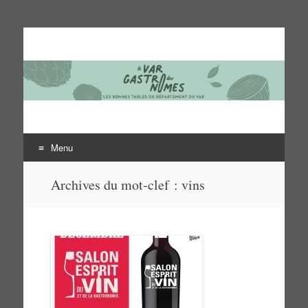
Le Var des gastronomes
Les bonnes tables du département du Var
Menu
Aller
Archives du mot-clef :
vins
au
contenu