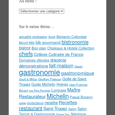
Au menu !
Au
menu
!
Sur le même thème…
actualité profession
Benjamin Collombat
Aups
bistronomie
bib gourmand
Benoit Witz
bistrot
Bon plan
Chateaux & Hotels Collection
chefs
College Culinaire de France
dracenie
Domaines viticoles
fait-maison
démonstrations
Gassin
gastronomie
gastronomique
Golfe de Saint-
Gault & Millau
Geoffrey Poësson
Tropez
Guide Michelin
Hyères
Jean-François
Maître
Lorgues
Bérard
Les Pins Penchés
Michelin
Restaurateur
Pascal Bonamy
Recettes
recette
producteurs
plage
restaurant
Saint-Tropez
Salon
Salon
Terroir & Gastronomie
Stéphane
Serge Vaz