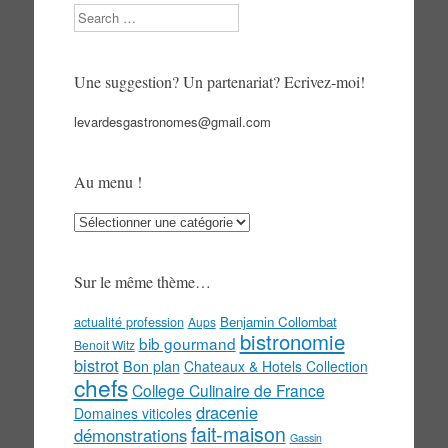
Search
Une suggestion? Un partenariat? Ecrivez-moi!
levardesgastronomes@gmail.com
Au menu !
Au
menu
!
Sur le même thème…
actualité profession
Benjamin Collombat
Aups
bistronomie
bib gourmand
Benoit Witz
bistrot
Bon plan
Chateaux & Hotels Collection
chefs
College Culinaire de France
dracenie
Domaines viticoles
fait-maison
démonstrations
Gassin