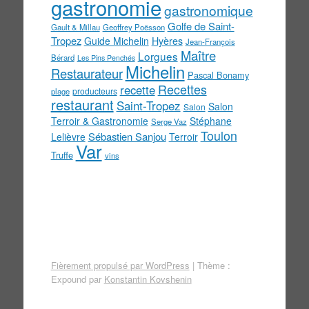
gastronomie
gastronomique
Golfe de Saint-
Gault & Millau
Geoffrey Poësson
Tropez
Guide Michelin
Hyères
Jean-François
Maître
Lorgues
Bérard
Les Pins Penchés
Michelin
Restaurateur
Pascal Bonamy
Recettes
recette
producteurs
plage
restaurant
Saint-Tropez
Salon
Salon
Terroir & Gastronomie
Stéphane
Serge Vaz
Toulon
Sébastien Sanjou
Lelièvre
Terroir
Var
Truffe
vins
Fièrement propulsé par WordPress
|
Thème :
Expound par
Konstantin Kovshenin