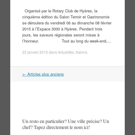
Organisé par le Rotary Club de Hyères, la
cinquième édition du Salon Terroir et Gastronomie
se déroulera du vendredi 06 au dimanche 08 février
2015 à l’Espace 3000 à Hyères. Pendant trois
jours, les saveurs régionales seront mises à
l’honneur. Tout au long du week-end,…
22 janvier 2015
dans
Actualités
,
Salons
.
Navigation
←
Articles plus anciens
dans
les
articles
Un resto en particulier? Une ville précise? Un
chef? Tapez directement le nom ici!