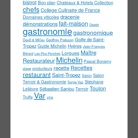
bistrot
Bon plan
Chateaux & Hotels Collection
chefs
College Culinaire de France
dracenie
Domaines viticoles
fait-maison
démonstrations
Gassin
gastronomie
gastronomique
Golfe de Saint-
Gault & Millau
Geoffrey Poësson
Tropez
Guide Michelin
Hyères
Jean-François
Maître
Lorgues
Bérard
Les Pins Penchés
Michelin
Restaurateur
Pascal Bonamy
Recettes
recette
producteurs
plage
restaurant
Saint-Tropez
Salon
Salon
Terroir & Gastronomie
Stéphane
Serge Vaz
Toulon
Sébastien Sanjou
Lelièvre
Terroir
Var
Truffe
vins