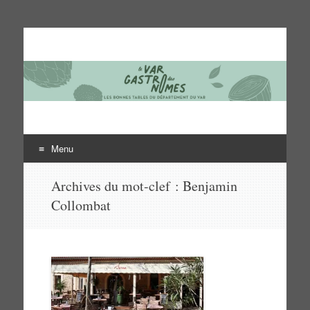
Le Var des gastronomes
Les bonnes tables du département du Var
Menu
Aller
Archives du mot-clef :
Benjamin
au
Collombat
contenu