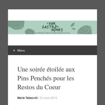
Le Var des gastronomes
Les bonnes tables du département du Var
Menu
Aller
au
Une soirée étoilée aux
contenu
Pins Penchés pour les
Restos du Coeur
Marie Tabacchi
/
24 mars 2014