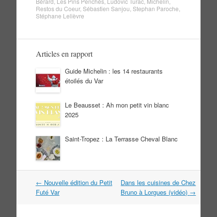
Bérard
,
Les Pins Penchés
,
Ludovic Turac
,
Michelin
,
Restos du Coeur
,
Sébastien Sanjou
,
Stephan Paroche
,
Stéphane Lelièvre
Articles en rapport
Guide Michelin : les 14 restaurants
étoilés du Var
Le Beausset : Ah mon petit vin blanc
2025
Saint-Tropez : La Terrasse Cheval Blanc
Navigation
←
Nouvelle édition du Petit
Dans les cuisines de Chez
dans
Futé Var
Bruno à Lorgues (vidéo)
→
les
articles