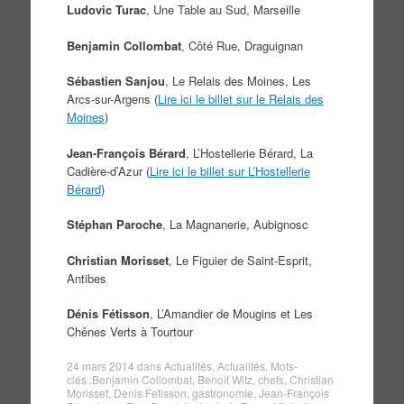
Ludovic Turac
, Une Table au Sud, Marseille
Benjamin Collombat
, Côté Rue, Draguignan
Sébastien Sanjou
, Le Relais des Moines, Les
Arcs-sur-Argens (
Lire ici le billet sur le Relais des
Moines
)
Jean-François Bérard
, L’Hostellerie Bérard, La
Cadière-d’Azur (
Lire ici le billet sur L’Hostellerie
Bérard
)
Stéphan Paroche
, La Magnanerie, Aubignosc
Christian Morisset
, Le Figuier de Saint-Esprit,
Antibes
Dénis Fétisson
, L’Amandier de Mougins et Les
Chênes Verts à Tourtour
24 mars 2014
dans
Actualités
,
Actualités
. Mots-
clés :
Benjamin Collombat
,
Benoit Witz
,
chefs
,
Christian
Morisset
,
Denis Fetisson
,
gastronomie
,
Jean-François