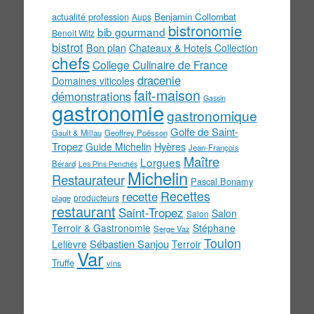
actualité profession
Benjamin Collombat
Aups
bistronomie
bib gourmand
Benoit Witz
bistrot
Bon plan
Chateaux & Hotels Collection
chefs
College Culinaire de France
dracenie
Domaines viticoles
fait-maison
démonstrations
Gassin
gastronomie
gastronomique
Golfe de Saint-
Gault & Millau
Geoffrey Poësson
Tropez
Guide Michelin
Hyères
Jean-François
Maître
Lorgues
Bérard
Les Pins Penchés
Michelin
Restaurateur
Pascal Bonamy
Recettes
recette
producteurs
plage
restaurant
Saint-Tropez
Salon
Salon
Terroir & Gastronomie
Stéphane
Serge Vaz
Toulon
Sébastien Sanjou
Lelièvre
Terroir
Var
Truffe
vins