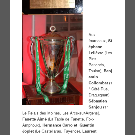
Aux
fourneaux,
St
éphane
Lelièvre
(Les
Pins
Penchés,
Toulon),
Benj
amin
Collombat
(1
* Côté Rue,
Draguignan),
Sébastien
Sanjou
(1*
Le Relais des Moines, Les Arcs-sur-Argens),
Fanette Aimé
(La Table de Fanette, Fox-
Amphoux),
Hermance Carro et Quentin
Joplet
(Le Castellaras, Fayence),
Laurent