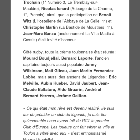
Trochain
(1* Numéro 3, Le Tremblay-sur-
Mauldre),
Nicolas Isnard
(Auberge de la Charme,
1*, Prenois), ainsi que la participation de
Benoit
Witz
(L’Hostellerie de l’Abbaye de La Celle, 1*) et
Christophe Martin
(La Bastide de Moustiers, 1*).
Jean-Marc Banzo
(anciennement La Villa Madie à
Cassis) était invité d’honneur.
Côté rugby, toute la crème toulonnaise était réunie :
Mourad Boudjellal, Bernard Laporte
, l’ancien
capitaine toujours aussi populaire
Jonny
Wilkinson, Matt Giteau, Juan Martin Fernandez
Lobbe
, mais aussi des anciens de Légendes :
Eric
Melville, Aubin Hueber, David Jaubert, Jean-
Claude Ballatore, Aldo Gruarin, André et
Bernard Herrero, Jérôme Gallion.
« Ce qui était mon rêve est devenu réalité. Je suis
fier de présider un club de légende, je suis fier
qu’ensemble nous ayons fait du RCT le premier
Club d’Europe. Les joueurs ont fait vibrer la ville et
Toulon a vibré avec eux »
s’est enthousiasmé
Mourad Boujellal.