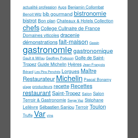
actualité profession
Benjamin Collombat
Aups
bistronomie
bib gourmand
Benoit Witz
bistrot
Bon plan
Chateaux & Hotels Collection
chefs
College Culinaire de France
dracenie
Domaines viticoles
fait-maison
démonstrations
Gassin
gastronomie
gastronomique
Golfe de Saint-
Gault & Millau
Geoffrey Poësson
Tropez
Guide Michelin
Hyères
Jean-François
Maître
Lorgues
Bérard
Les Pins Penchés
Michelin
Restaurateur
Pascal Bonamy
Recettes
recette
producteurs
plage
restaurant
Saint-Tropez
Salon
Salon
Terroir & Gastronomie
Stéphane
Serge Vaz
Toulon
Sébastien Sanjou
Lelièvre
Terroir
Var
Truffe
vins