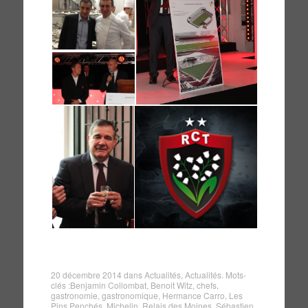
20 décembre 2014
dans
Actualités
,
Actualités
. Mots-
clés :
Benjamin Collombat
,
Benoit Witz
,
chefs
,
gastronomie
,
gastronomique
,
Hermance Carro
,
Les
Pins Penchés
,
Michelin
,
Relais des Moines
,
Sébastien