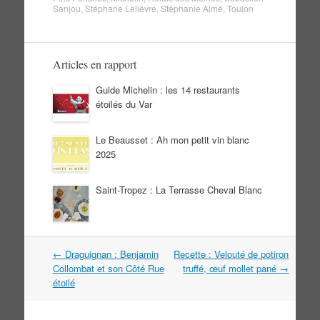
Sanjou
,
Stéphane Lelièvre
,
Stéphanie Aimé
,
Toulon
Articles en rapport
Guide Michelin : les 14 restaurants
étoilés du Var
Le Beausset : Ah mon petit vin blanc
2025
Saint-Tropez : La Terrasse Cheval Blanc
Navigation
←
Draguignan : Benjamin
Recette : Velouté de potiron
dans
Collombat et son Côté Rue
truffé, œuf mollet pané
→
les
étoilé
articles