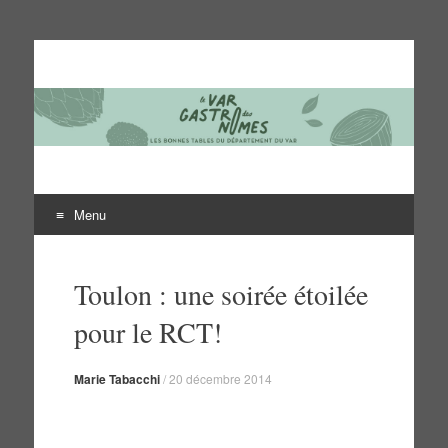
Le Var des gastronomes
Les bonnes tables du département du Var
Menu
Aller
au
Toulon : une soirée étoilée
contenu
pour le RCT!
Marie Tabacchi
/
20 décembre 2014