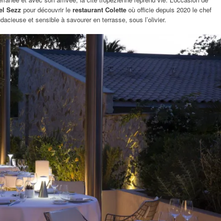
el Sezz
pour découvrir le
restaurant Colette
où officie depuis 2020 le chef
udacieuse et sensible à savourer en terrasse, sous l’olivier.