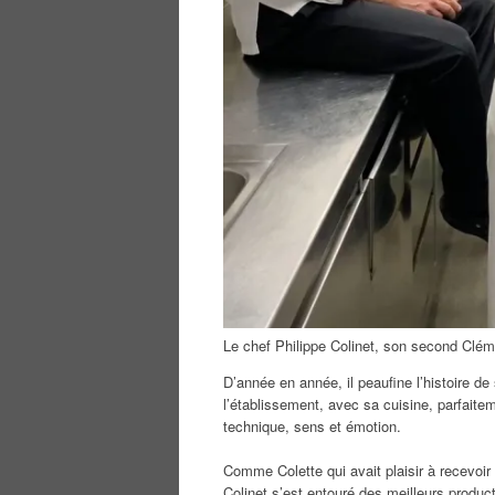
Le chef Philippe Colinet, son second Clém
D’année en année, il peaufine l’histoire de 
l’établissement, avec sa cuisine, parfaite
technique, sens et émotion.
Comme Colette qui avait plaisir à recevoir 
Colinet s’est entouré des meilleurs produc