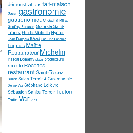
fait-maison
démonstrations
gastronomie
Gassin
gastronomique
Gault & Millau
Golfe de Saint-
Geoffrey Poësson
Tropez
Guide Michelin
Hyères
Jean-François Bérard
Les Pins Penchés
Maître
Lorgues
Michelin
de
Restaurateur
Pascal Bonamy
producteurs
plage
Recettes
recette
restaurant
Saint-Tropez
Salon Terroir & Gastronomie
Salon
Stéphane Lelièvre
Serge Vaz
Toulon
Sébastien Sanjou
Terroir
Var
Truffe
vins