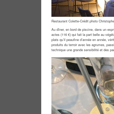
Restaurant Colette-Crédit photo Christoph
Au dîner, en bord de piscine, dans un espri
actes (116 €) qui fait la part belle au végé
plats qu’il peaufine d’année en année, vé
produits du terroir avec les agrumes, passi
technique une grande sensibilité et des part