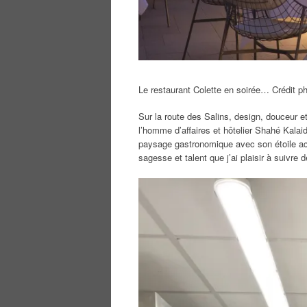
Le restaurant Colette en soirée… Crédit p
Sur la route des Salins, design, douceur et
l’homme d’affaires et hôtelier Shahé Kalaidj
paysage gastronomique avec son étoile acqu
sagesse et talent que j’ai plaisir à suivre