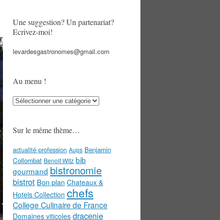
Une suggestion? Un partenariat?
Ecrivez-moi!
levardesgastronomes@gmail.com
Au menu !
Au
menu
!
Sur le même thème…
actualité profession
Benjamin
Aups
bib
Collombat
Benoit Witz
bistronomie
gourmand
bistrot
Bon plan
Chateaux &
chefs
Hotels Collection
College Culinaire de France
dracenie
Domaines viticoles