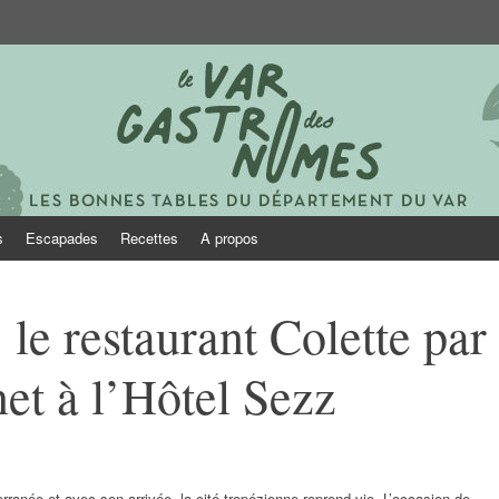
onomes
s
Escapades
Recettes
A propos
 le restaurant Colette par
net à l’Hôtel Sezz
rranée et avec son arrivée, la cité tropézienne reprend vie. L’occasion de