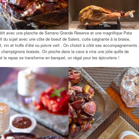
étit avec une planche de Serrano Grande Reserve et une magnifique Pata
f du sujet avec une côte de boeuf de Salers, cuite saignante à la braise,
vin et truffe d’été ou poivre vert . On choisit à côté ses accompagnements 
u champignons braisés. On pioche dans la cave à vins une jolie quille de
t le repas se transforme en banquet, un régal pour les épicuriens !