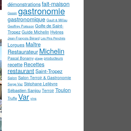
fait-maison
démonstrations
gastronomie
Gassin
gastronomique
Gault & Millau
Golfe de Saint-
Geoffrey Poësson
Tropez
Guide Michelin
Hyères
Jean-François Bérard
Les Pins Penchés
Maître
Lorgues
Michelin
Restaurateur
Pascal Bonamy
producteurs
plage
Recettes
recette
restaurant
Saint-Tropez
Salon Terroir & Gastronomie
Salon
Stéphane Lelièvre
Serge Vaz
Toulon
Sébastien Sanjou
Terroir
Var
Truffe
vins