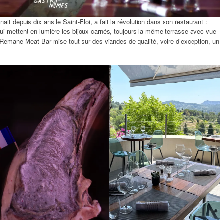
it depuis dix ans le Saint-Eloi, a fait la révolution dans son restaurant :
ui mettent en lumière les bijoux carnés, toujours la même terrasse avec vue
e Remane Meat Bar mise tout sur des viandes de qualité, voire d’exception, un