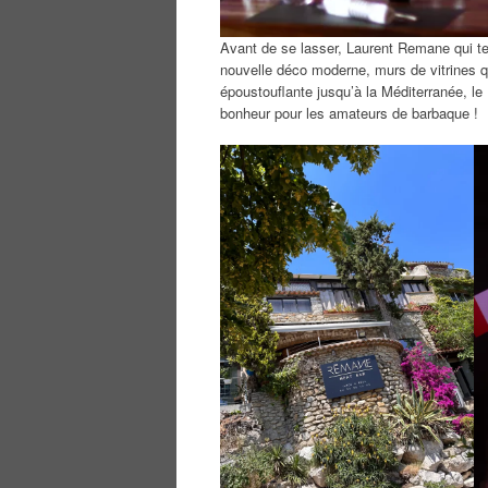
Avant de se lasser, Laurent Remane qui tena
nouvelle déco moderne, murs de vitrines q
époustouflante jusqu’à la Méditerranée, l
bonheur pour les amateurs de barbaque !