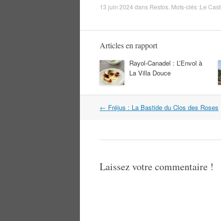
13 juin 2024
dans
Restos
. Mots-clés :
Le Cast
Articles en rapport
Rayol-Canadel : L’Envol à
La Villa Douce
Navigation
←
Fréjus : La Bastide du Clos des Roses
dans
les
articles
Laissez votre commentaire !