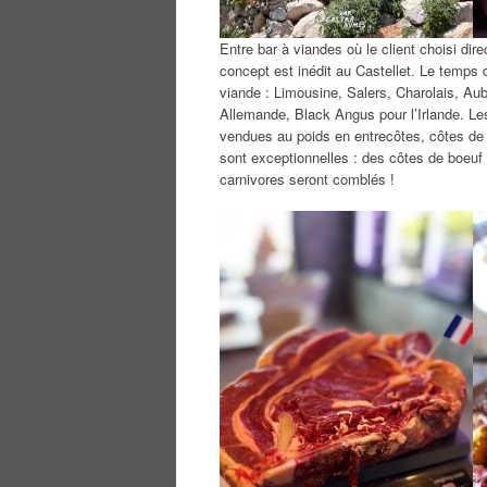
Entre bar à viandes où le client choisi dire
concept est inédit au Castellet. Le temps d
viande : Limousine, Salers, Charolais, Aub
Allemande, Black Angus pour l’Irlande. Les
vendues au poids en entrecôtes, côtes de
sont exceptionnelles : des côtes de boeuf
carnivores seront comblés !