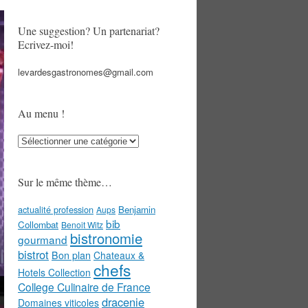
Une suggestion? Un partenariat?
Ecrivez-moi!
levardesgastronomes@gmail.com
Au menu !
Au
menu
!
Sur le même thème…
actualité profession
Benjamin
Aups
bib
Collombat
Benoit Witz
bistronomie
gourmand
bistrot
Bon plan
Chateaux &
chefs
Hotels Collection
College Culinaire de France
dracenie
Domaines viticoles