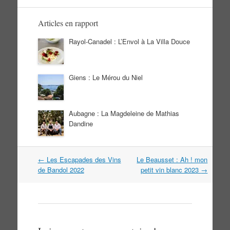
Articles en rapport
Rayol-Canadel : L’Envol à La Villa Douce
Giens : Le Mérou du Niel
Aubagne : La Magdeleine de Mathias
Dandine
Navigation
←
Les Escapades des Vins
Le Beausset : Ah ! mon
dans
de Bandol 2022
petit vin blanc 2023
→
les
articles