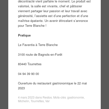
décontracté vient parfaire le moment. Le produit est
valorisé, la salle est vivante, chef et pâtissier
viennent partager leur passion et leur travail avec
générosité, l’assiette est d’une perfection et d’une
maîtrise épatante. Un avenir étincelant s’annonce
pour Terre Blanche !
Pratique
Le Faventia à Terre Blanche
3100 route de Bagnols-en-Forêt
83440 Tourrettes
04 94 39 90 00
Ouverture du restaurant gastronomique le 22 mai
2023
4 mars 2023
dans
Restos
. Mots-clés :
gastronomie
,
Michelin
,
Tourrettes
,
Var