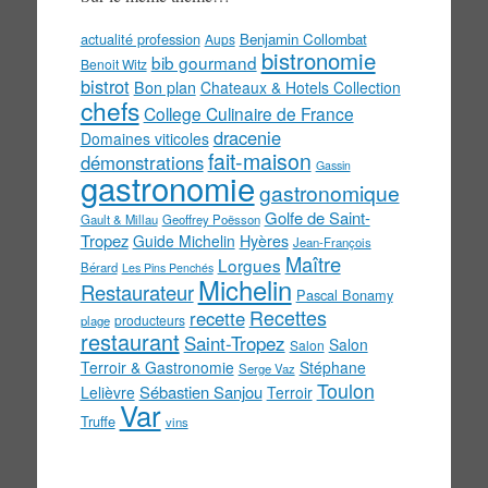
actualité profession
Benjamin Collombat
Aups
bistronomie
bib gourmand
Benoit Witz
bistrot
Bon plan
Chateaux & Hotels Collection
chefs
College Culinaire de France
dracenie
Domaines viticoles
fait-maison
démonstrations
Gassin
gastronomie
gastronomique
Golfe de Saint-
Gault & Millau
Geoffrey Poësson
Tropez
Guide Michelin
Hyères
Jean-François
Maître
Lorgues
Bérard
Les Pins Penchés
Michelin
Restaurateur
Pascal Bonamy
Recettes
recette
producteurs
plage
restaurant
Saint-Tropez
Salon
Salon
Terroir & Gastronomie
Stéphane
Serge Vaz
Toulon
Sébastien Sanjou
Lelièvre
Terroir
Var
Truffe
vins