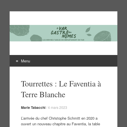
Le Var des gastronomes
Les bonnes tables du département du Var
Menu
Aller
au
Tourrettes : Le Faventia à
contenu
Terre Blanche
Marie Tabacchi
/
4 mars 2023
L’arrivée du chef Christophe Schmitt en 2020 a
ouvert un nouveau chapitre au Faventia, la table