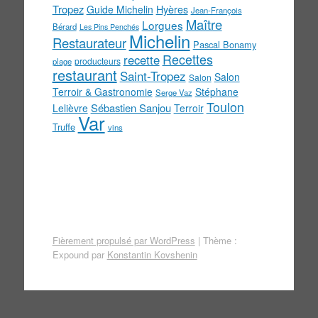
Tropez
Guide Michelin
Hyères
Jean-François
Maître
Lorgues
Bérard
Les Pins Penchés
Michelin
Restaurateur
Pascal Bonamy
Recettes
recette
producteurs
plage
restaurant
Saint-Tropez
Salon
Salon
Terroir & Gastronomie
Stéphane
Serge Vaz
Toulon
Sébastien Sanjou
Lelièvre
Terroir
Var
Truffe
vins
Fièrement propulsé par WordPress
|
Thème :
Expound par
Konstantin Kovshenin