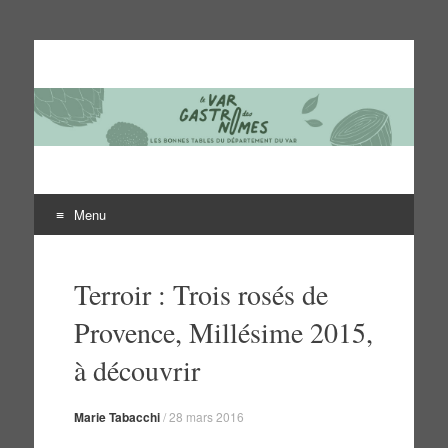
Le Var des gastronomes
Les bonnes tables du département du Var
Menu
Aller
au
Terroir : Trois rosés de
contenu
Provence, Millésime 2015,
à découvrir
Marie Tabacchi
/
28 mars 2016