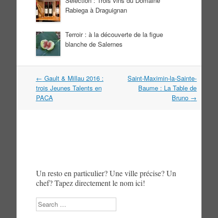
Sélection : Trois vins du Domaine
Rabiega à Draguignan
Terroir : à la découverte de la figue
blanche de Salernes
Navigation
←
Gault & Millau 2016 :
Saint-Maximin-la-Sainte-
dans
trois Jeunes Talents en
Baume : La Table de
les
PACA
Bruno
→
articles
Un resto en particulier? Une ville précise? Un
chef? Tapez directement le nom ici!
Search