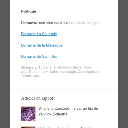
Pratique
Retrouvez ces vins dans les boutiques en ligne :
Domaine La Courtade
Domaine de la Madrague
Domaine de Saint-Ser
28 mars 2016
dans
Terroir/Producteurs
. Mots-
clés :
Domaines viticoles
,
oenologie
,
Oenotourisme
,
Terroir
,
vins
Articles en rapport
Sillans-la-Cascade : le safran bio de
Yannick Dolmetta