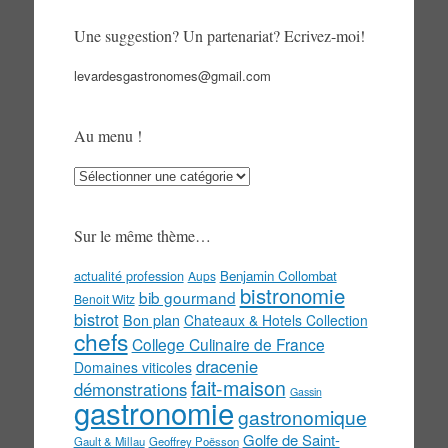
Une suggestion? Un partenariat? Ecrivez-moi!
levardesgastronomes@gmail.com
Au menu !
Au
menu
!
Sur le même thème…
actualité profession
Benjamin Collombat
Aups
bistronomie
bib gourmand
Benoit Witz
bistrot
Bon plan
Chateaux & Hotels Collection
chefs
College Culinaire de France
dracenie
Domaines viticoles
fait-maison
démonstrations
Gassin
gastronomie
gastronomique
Golfe de Saint-
Gault & Millau
Geoffrey Poësson