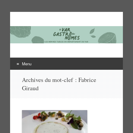
Le Var des gastronomes
Les bonnes tables du département du Var
Menu
Aller
Archives du mot-clef :
Fabrice
au
Giraud
contenu