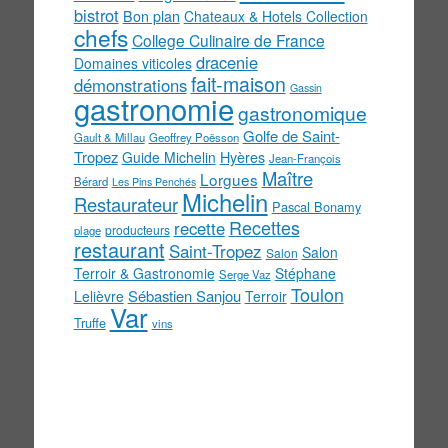
bistrot
Bon plan
Chateaux & Hotels Collection
chefs
College Culinaire de France
dracenie
Domaines viticoles
fait-maison
démonstrations
Gassin
gastronomie
gastronomique
Golfe de Saint-
Gault & Millau
Geoffrey Poësson
Tropez
Guide Michelin
Hyères
Jean-François
Maître
Lorgues
Bérard
Les Pins Penchés
Michelin
Restaurateur
Pascal Bonamy
Recettes
recette
producteurs
plage
restaurant
Saint-Tropez
Salon
Salon
Terroir & Gastronomie
Stéphane
Serge Vaz
Toulon
Sébastien Sanjou
Lelièvre
Terroir
Var
Truffe
vins