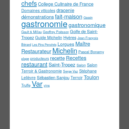
chefs
College Culinaire de France
dracenie
Domaines viticoles
fait-maison
démonstrations
Gassin
gastronomie
gastronomique
Golfe de Saint-
Gault & Millau
Geoffrey Poësson
Tropez
Guide Michelin
Hyères
Jean-François
Maître
Lorgues
Bérard
Les Pins Penchés
Michelin
Restaurateur
Pascal Bonamy
Recettes
recette
producteurs
plage
restaurant
Saint-Tropez
Salon
Salon
Terroir & Gastronomie
Stéphane
Serge Vaz
Toulon
Sébastien Sanjou
Lelièvre
Terroir
Var
Truffe
vins