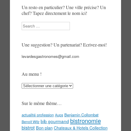
Un resto en particulier? Une ville précise? Un
chef? Tapez directement le nom ici!
Search
Une suggestion? Un partenariat? Ecrivez-moi!
levardesgastronomes@gmail.com
Au menu !
Au
menu
!
Sur le même thème…
actualité profession
Benjamin Collombat
Aups
bistronomie
bib gourmand
Benoit Witz
bistrot
Bon plan
Chateaux & Hotels Collection