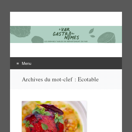
Le Var des gastronomes
Les bonnes tables du département du Var
Menu
Aller
Archives du mot-clef :
Ecotable
au
contenu