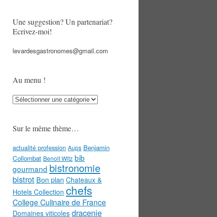
Une suggestion? Un partenariat?
Ecrivez-moi!
levardesgastronomes@gmail.com
Au menu !
Au
menu
!
Sur le même thème…
actualité profession
Benjamin
Aups
bib
Collombat
Benoit Witz
bistronomie
gourmand
bistrot
Bon plan
Chateaux &
chefs
Hotels Collection
College Culinaire de France
dracenie
Domaines viticoles