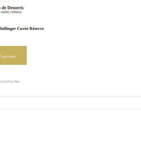
z
commenter
.