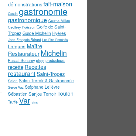
fait-maison
démonstrations
gastronomie
Gassin
gastronomique
Gault & Millau
Golfe de Saint-
Geoffrey Poësson
Tropez
Guide Michelin
Hyères
Jean-François Bérard
Les Pins Penchés
Maître
Lorgues
Michelin
Restaurateur
Pascal Bonamy
producteurs
plage
Recettes
recette
restaurant
Saint-Tropez
Salon Terroir & Gastronomie
Salon
Stéphane Lelièvre
Serge Vaz
Toulon
Sébastien Sanjou
Terroir
Var
Truffe
vins