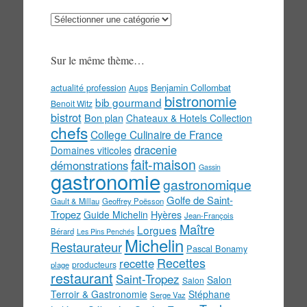
Au
menu
!
Sur le même thème…
actualité profession
Benjamin Collombat
Aups
bistronomie
bib gourmand
Benoit Witz
bistrot
Bon plan
Chateaux & Hotels Collection
chefs
College Culinaire de France
dracenie
Domaines viticoles
fait-maison
démonstrations
Gassin
gastronomie
gastronomique
Golfe de Saint-
Gault & Millau
Geoffrey Poësson
Tropez
Guide Michelin
Hyères
Jean-François
Maître
Lorgues
Bérard
Les Pins Penchés
Michelin
Restaurateur
Pascal Bonamy
Recettes
recette
producteurs
plage
restaurant
Saint-Tropez
Salon
Salon
Terroir & Gastronomie
Stéphane
Serge Vaz