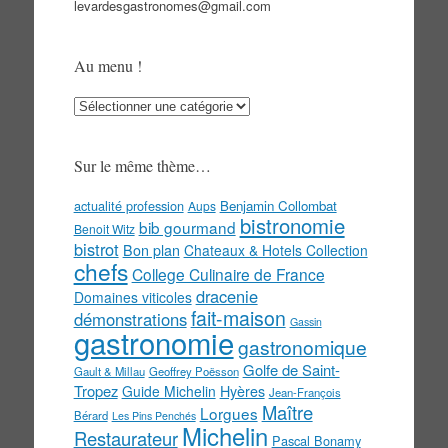
levardesgastronomes@gmail.com
Au menu !
Au
menu
!
Sur le même thème…
actualité profession
Benjamin Collombat
Aups
bistronomie
bib gourmand
Benoit Witz
bistrot
Bon plan
Chateaux & Hotels Collection
chefs
College Culinaire de France
dracenie
Domaines viticoles
fait-maison
démonstrations
Gassin
gastronomie
gastronomique
Golfe de Saint-
Gault & Millau
Geoffrey Poësson
Tropez
Guide Michelin
Hyères
Jean-François
Maître
Lorgues
Bérard
Les Pins Penchés
Michelin
Restaurateur
Pascal Bonamy