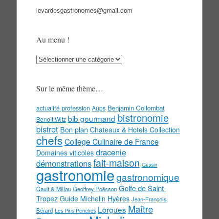
levardesgastronomes@gmail.com
Au menu !
Au
menu
!
Sur le même thème…
actualité profession
Benjamin Collombat
Aups
bistronomie
bib gourmand
Benoit Witz
bistrot
Bon plan
Chateaux & Hotels Collection
chefs
College Culinaire de France
dracenie
Domaines viticoles
fait-maison
démonstrations
Gassin
gastronomie
gastronomique
Golfe de Saint-
Gault & Millau
Geoffrey Poësson
Tropez
Guide Michelin
Hyères
Jean-François
Maître
Lorgues
Bérard
Les Pins Penchés