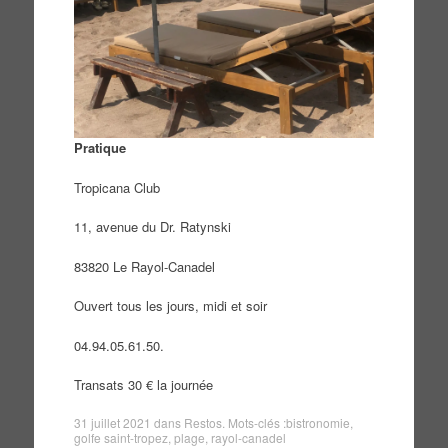
Pratique
Tropicana Club
11, avenue du Dr. Ratynski
83820 Le Rayol-Canadel
Ouvert tous les jours, midi et soir
04.94.05.61.50.
Transats 30 € la journée
31 juillet 2021
dans
Restos
. Mots-clés :
bistronomie
,
golfe saint-tropez
,
plage
,
rayol-canadel