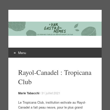
Le Var des gastronomes
Les bonnes tables du département du Var
Menu
Aller
au
Rayol-Canadel : Tropicana
contenu
Club
Marie Tabacchi
/
31 juillet 2021
Le Tropicana Club, institution estivale au Rayol-
Canadel a fait peau neuve, pour le plus grand