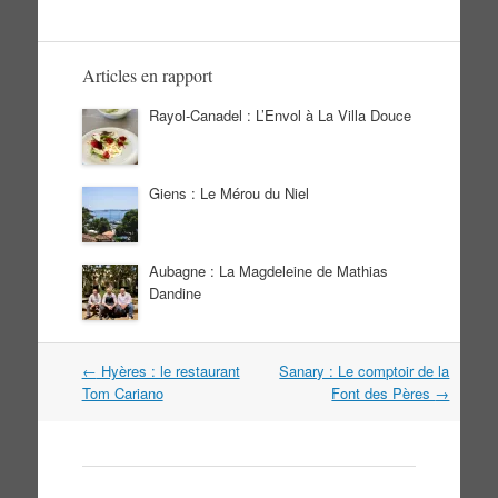
Articles en rapport
Rayol-Canadel : L’Envol à La Villa Douce
Giens : Le Mérou du Niel
Aubagne : La Magdeleine de Mathias
Dandine
Navigation
←
Hyères : le restaurant
Sanary : Le comptoir de la
dans
Tom Cariano
Font des Pères
→
les
articles