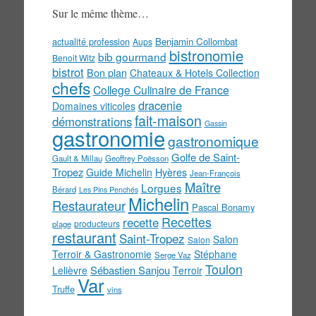
Sur le même thème…
actualité profession
Benjamin Collombat
Aups
bistronomie
bib gourmand
Benoit Witz
bistrot
Bon plan
Chateaux & Hotels Collection
chefs
College Culinaire de France
dracenie
Domaines viticoles
fait-maison
démonstrations
Gassin
gastronomie
gastronomique
Golfe de Saint-
Gault & Millau
Geoffrey Poësson
Tropez
Guide Michelin
Hyères
Jean-François
Maître
Lorgues
Bérard
Les Pins Penchés
Michelin
Restaurateur
Pascal Bonamy
Recettes
recette
producteurs
plage
restaurant
Saint-Tropez
Salon
Salon
Terroir & Gastronomie
Stéphane
Serge Vaz
Toulon
Sébastien Sanjou
Lelièvre
Terroir
Var
Truffe
vins