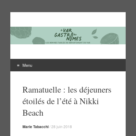
Le Var des gastronomes
Les bonnes tables du département du Var
Menu
Aller
au
Ramatuelle : les déjeuners
contenu
étoilés de l’été à Nikki
Beach
Marie Tabacchi
/
28 juin 2018