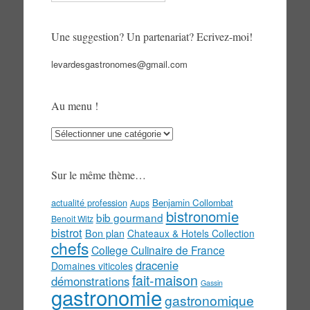
Une suggestion? Un partenariat? Ecrivez-moi!
levardesgastronomes@gmail.com
Au menu !
Au
menu
!
Sur le même thème…
actualité profession
Benjamin Collombat
Aups
bistronomie
bib gourmand
Benoit Witz
bistrot
Bon plan
Chateaux & Hotels Collection
chefs
College Culinaire de France
dracenie
Domaines viticoles
fait-maison
démonstrations
Gassin
gastronomie
gastronomique