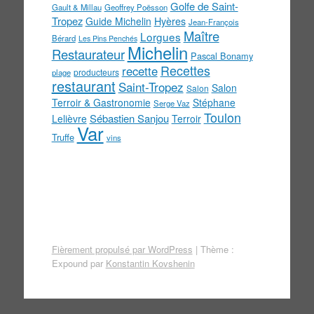
Golfe de Saint-
Gault & Millau
Geoffrey Poësson
Tropez
Guide Michelin
Hyères
Jean-François
Maître
Lorgues
Bérard
Les Pins Penchés
Michelin
Restaurateur
Pascal Bonamy
Recettes
recette
producteurs
plage
restaurant
Saint-Tropez
Salon
Salon
Terroir & Gastronomie
Stéphane
Serge Vaz
Toulon
Sébastien Sanjou
Lelièvre
Terroir
Var
Truffe
vins
Fièrement propulsé par WordPress
|
Thème :
Expound par
Konstantin Kovshenin