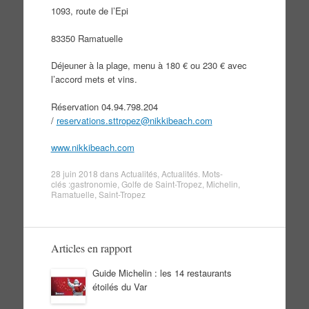
1093, route de l’Epi
83350 Ramatuelle
Déjeuner à la plage, menu à 180 € ou 230 € avec
l’accord mets et vins.
Réservation 04.94.798.204
/
reservations.sttropez@nikkibeach.com
www.nikkibeach.com
28 juin 2018
dans
Actualités
,
Actualités
. Mots-
clés :
gastronomie
,
Golfe de Saint-Tropez
,
Michelin
,
Ramatuelle
,
Saint-Tropez
Articles en rapport
Guide Michelin : les 14 restaurants
étoilés du Var