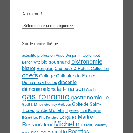
Au menu !
Au
menu
!
Sur le même thème…
actualité profession
Benjamin Collombat
Aups
bistronomie
bib gourmand
Benoit Witz
bistrot
Bon plan
Chateaux & Hotels Collection
chefs
College Culinaire de France
dracenie
Domaines viticoles
fait-maison
démonstrations
Gassin
gastronomie
gastronomique
Golfe de Saint-
Gault & Millau
Geoffrey Poësson
Tropez
Guide Michelin
Hyères
Jean-François
Maître
Lorgues
Bérard
Les Pins Penchés
Michelin
Restaurateur
Pascal Bonamy
Recettes
recette
producteurs
plage