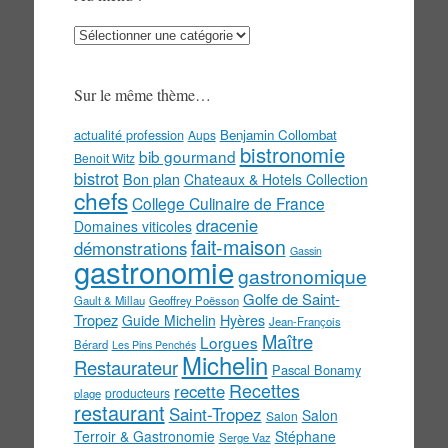
Au
menu
!
Sur le même thème…
actualité profession
Benjamin Collombat
Aups
bistronomie
bib gourmand
Benoit Witz
bistrot
Bon plan
Chateaux & Hotels Collection
chefs
College Culinaire de France
dracenie
Domaines viticoles
fait-maison
démonstrations
Gassin
gastronomie
gastronomique
Golfe de Saint-
Gault & Millau
Geoffrey Poësson
Tropez
Guide Michelin
Hyères
Jean-François
Maître
Lorgues
Bérard
Les Pins Penchés
Michelin
Restaurateur
Pascal Bonamy
Recettes
recette
producteurs
plage
restaurant
Saint-Tropez
Salon
Salon
Terroir & Gastronomie
Stéphane
Serge Vaz