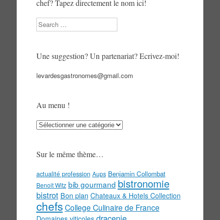
chef? Tapez directement le nom ici!
Search
Une suggestion? Un partenariat? Ecrivez-moi!
levardesgastronomes@gmail.com
Au menu !
Au
menu
!
Sur le même thème…
actualité profession
Benjamin Collombat
Aups
bistronomie
bib gourmand
Benoit Witz
bistrot
Bon plan
Chateaux & Hotels Collection
chefs
College Culinaire de France
dracenie
Domaines viticoles