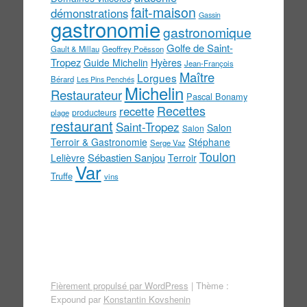
fait-maison
démonstrations
Gassin
gastronomie
gastronomique
Golfe de Saint-
Gault & Millau
Geoffrey Poësson
Tropez
Guide Michelin
Hyères
Jean-François
Maître
Lorgues
Bérard
Les Pins Penchés
Michelin
Restaurateur
Pascal Bonamy
Recettes
recette
producteurs
plage
restaurant
Saint-Tropez
Salon
Salon
Terroir & Gastronomie
Stéphane
Serge Vaz
Toulon
Sébastien Sanjou
Lelièvre
Terroir
Var
Truffe
vins
Fièrement propulsé par WordPress
|
Thème :
Expound par
Konstantin Kovshenin