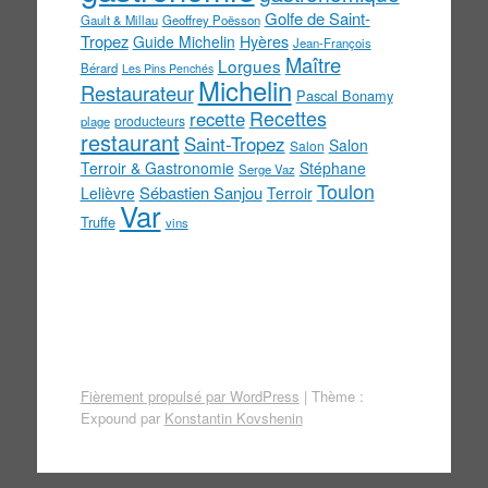
Golfe de Saint-
Gault & Millau
Geoffrey Poësson
Tropez
Guide Michelin
Hyères
Jean-François
Maître
Lorgues
Bérard
Les Pins Penchés
Michelin
Restaurateur
Pascal Bonamy
Recettes
recette
producteurs
plage
restaurant
Saint-Tropez
Salon
Salon
Terroir & Gastronomie
Stéphane
Serge Vaz
Toulon
Sébastien Sanjou
Lelièvre
Terroir
Var
Truffe
vins
Fièrement propulsé par WordPress
|
Thème :
Expound par
Konstantin Kovshenin