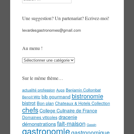
Une suggestion? Un partenariat? Ecrivez-moi!
levardesgastronomes@gmail.com
Au menu !
Au
menu
!
Sur le même thème…
actualité profession
Benjamin Collombat
Aups
bistronomie
bib gourmand
Benoit Witz
bistrot
Bon plan
Chateaux & Hotels Collection
chefs
College Culinaire de France
dracenie
Domaines viticoles
fait-maison
démonstrations
Gassin
gastronomie
gastronomique