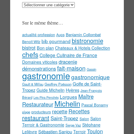
Au
menu
!
Sur le même thème…
actualité profession
Benjamin Collombat
Aups
bistronomie
bib gourmand
Benoit Witz
bistrot
Bon plan
Chateaux & Hotels Collection
chefs
College Culinaire de France
dracenie
Domaines viticoles
fait-maison
démonstrations
Gassin
gastronomie
gastronomique
Golfe de Saint-
Gault & Millau
Geoffrey Poësson
Tropez
Guide Michelin
Hyères
Jean-François
Maître
Lorgues
Bérard
Les Pins Penchés
Michelin
Restaurateur
Pascal Bonamy
Recettes
recette
producteurs
plage
restaurant
Saint-Tropez
Salon
Salon
Terroir & Gastronomie
Stéphane
Serge Vaz
Toulon
Sébastien Sanjou
Lelièvre
Terroir